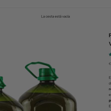
La cesta está vacía
P
€
E
d
r
e
p
E