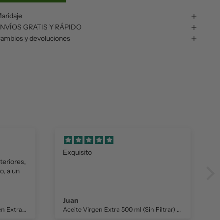
aridaje
NVÍOS GRATIS Y RÁPIDO
ambios y devoluciones
Exquisito
teriores,
o, a un
Juan
Garrafa 5L Aceite De Oliva Virgen Extra «Nuestro»
Aceite Virgen Extra 500 ml (Sin Filtrar) "Nuestro" – Primer día de cosecha