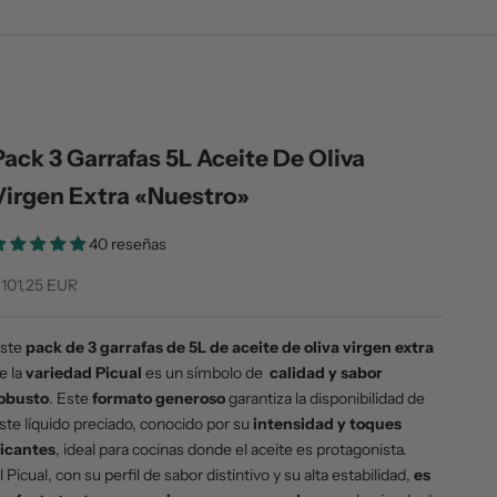
Pack 3 Garrafas 5L Aceite De Oliva
Virgen Extra «Nuestro»
40 reseñas
recio de oferta
101,25 EUR
ste
pack de 3 garrafas de 5L de aceite de oliva virgen extra
e la
variedad Picual
es un símbolo de
calidad y sabor
obusto
. Este
formato generoso
garantiza la disponibilidad de
ste líquido preciado, conocido por su
intensidad y toques
icantes
, ideal para cocinas donde el aceite es protagonista.
l Picual, con su perfil de sabor distintivo y su alta estabilidad,
es