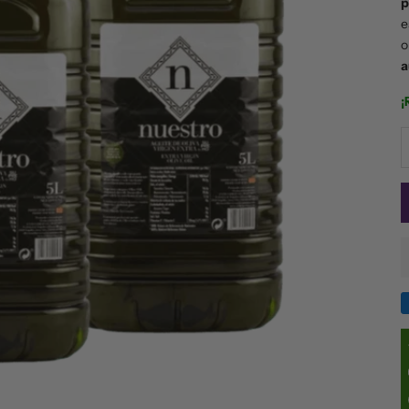
p
e
a
¡
R