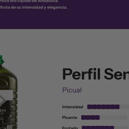
ntico oro líquido de Andalucía.
ruta de su intensidad y elegancia.
Perfil Se
Picual
Intensidad
Picante
Frutado