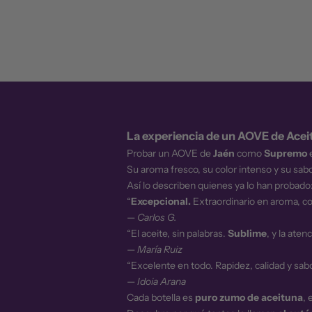
La experiencia de un AOVE de Ace
Probar un AOVE de
Jaén
como
Supremo
e
Su aroma fresco, su color intenso y su sabo
Así lo describen quienes ya lo han probado
“
Excepcional.
Extraordinario en aroma, co
—
Carlos G.
“El aceite, sin palabras.
Sublime
, y la ate
—
María Ruiz
“Excelente en todo. Rapidez, calidad y sa
—
Idoia Arana
Cada botella es
puro zumo de aceituna
, 