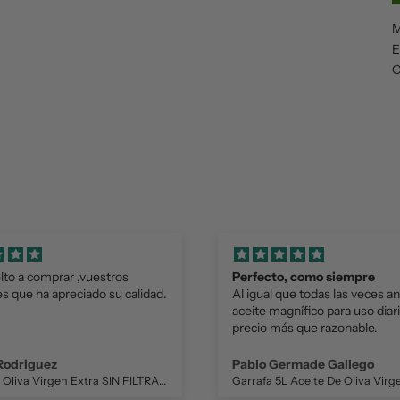
M
E
C
elto a comprar ,vuestros
Perfecto, como siempre
es que ha apreciado su calidad.
Al igual que todas las veces an
aceite magnífico para uso diari
precio más que razonable.
 Rodriguez
Pablo Germade Gallego
Aceite de Oliva Virgen Extra SIN FILTRAR 500 ml. NUESTRO