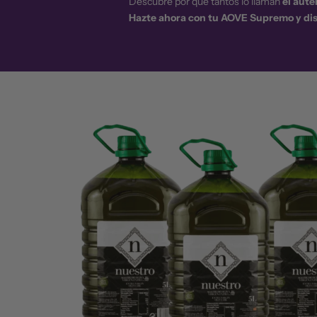
Descubre por qué tantos lo llaman
el auté
Hazte ahora con tu AOVE Supremo y disf