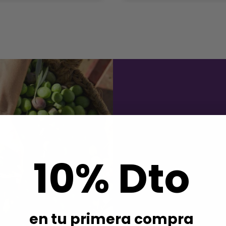
En
Jaén
, la variedad
Picual
e
10% Dto
Un AOVE con fuerza, aroma a
profundo y lleno de matices
naturales
, símbolo de su pur
en tu primera compra