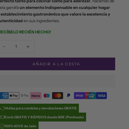
erfecto tanto para cocinar como para aderezar
, haciendo de
sta garrafa
un elemento indispensable en cualquier hogar
o
establecimiento gastronómico que valore la excelencia y
utenticidad
en sus ingredientes.
RECÍBELO RECIÉN HECHO!
educir cantidad
Reducir cantidad
AÑADIR A LA CESTA
14 días para cambios y devoluciones GRATIS
Envío GRATIS Y RÁPIDOS desde 60€ (Península)
100% AOVE de Jaén