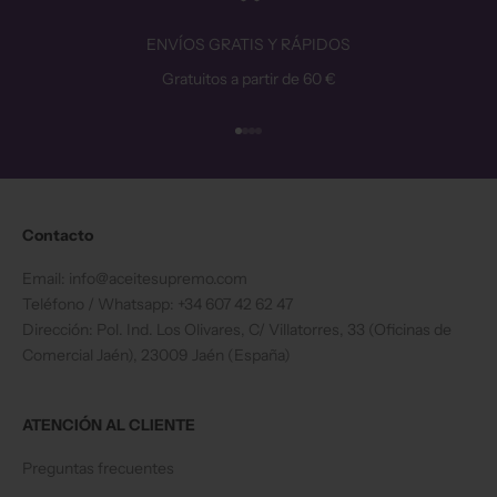
ENVÍOS GRATIS Y RÁPIDOS
Gratuitos a partir de 60 €
Ir al artículo 1
Ir al artículo 2
Ir al artículo 3
Ir al artículo 4
Contacto
Email: info@aceitesupremo.com
Teléfono / Whatsapp: +34 607 42 62 47
Dirección: Pol. Ind. Los Olivares, C/ Villatorres, 33 (Oficinas de
Comercial Jaén), 23009 Jaén (España)
ATENCIÓN AL CLIENTE
Preguntas frecuentes