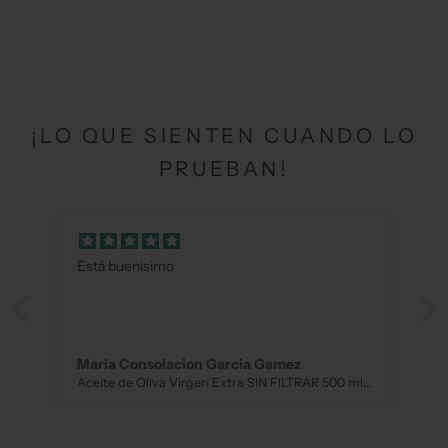
Precio de oferta
Desde €14,50 EUR
¡LO QUE SIENTEN CUANDO LO
PRUEBAN!
Está buenisimo
Maria Consolacion Garcia Gamez
Aceite de Oliva Virgen Extra SIN FILTRAR 500 ml. NUESTRO