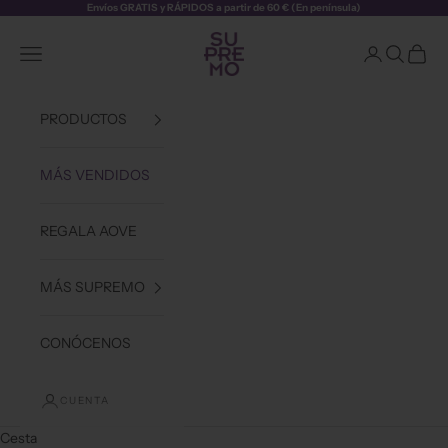
Ir al contenido
Envíos GRATIS y RÁPIDOS a partir de 60 € (En península)
Aceite Supremo
Abrir menú de navegación
Abrir página d
Abrir bús
Abrir 
PRODUCTOS
MÁS VENDIDOS
REGALA AOVE
MÁS SUPREMO
CONÓCENOS
CUENTA
Cesta