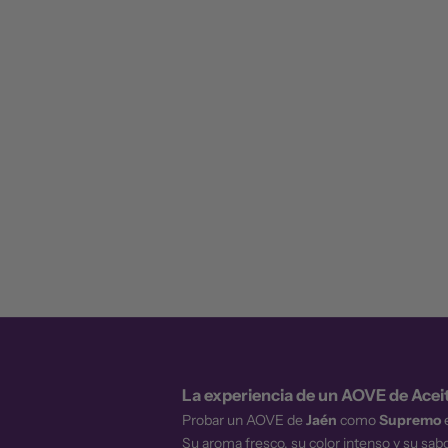
La experiencia de un AOVE de Ace
Probar un AOVE de
Jaén
como
Supremo
e
Su aroma fresco, su color intenso y su sabo