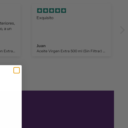
Exquisito
teriores,
o, a un
Juan
Garrafa 5L Aceite De Oliva Virgen Extra «Nuestro»
Aceite Virgen Extra 500 ml (Sin Filtrar) "Nuestro" – Primer día de cosecha