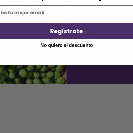
En
Jaén
, la variedad
Picual
e
Un AOVE con fuerza, aroma a
profundo y lleno de matices
Regístrate
naturales
, símbolo de su pur
No quiero el descuento