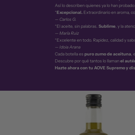
Así lo describen quienes ya lo han probado
“
Excepcional.
Extraordinario en aroma, co
—
Carlos G.
“El aceite, sin palabras.
Sublime
, y la ate
—
María Ruiz
“Excelente en todo. Rapidez, calidad y sa
—
Idoia Arana
Cada botella es
puro zumo de aceituna
, 
Descubre por qué tantos lo llaman
el auté
Hazte ahora con tu AOVE Supremo y disf