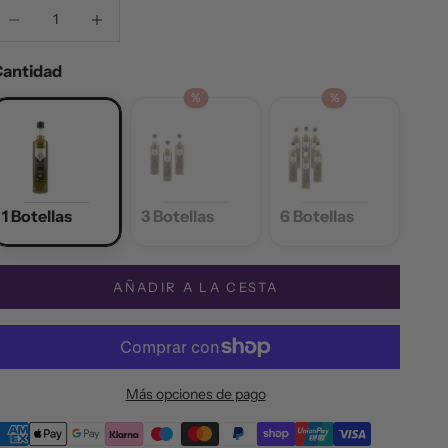
educir cantidad
Reducir cantidad
Cantidad
%
%
1 Botellas
3 Botellas
6 Botellas
AÑADIR A LA CESTA
Más opciones de pago