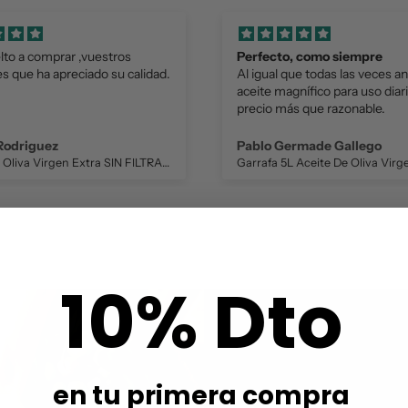
elto a comprar ,vuestros
Perfecto, como siempre
es que ha apreciado su calidad.
Al igual que todas las veces an
aceite magnífico para uso diari
precio más que razonable.
 Rodriguez
Pablo Germade Gallego
Aceite de Oliva Virgen Extra SIN FILTRAR 500 ml. NUESTRO
10% Dto
en tu primera compra