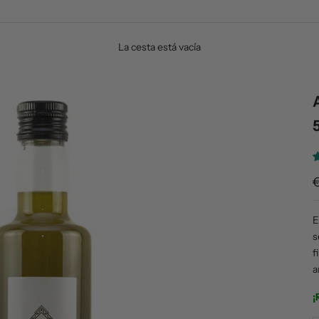
La cesta está vacía
E
s
f
a
¡