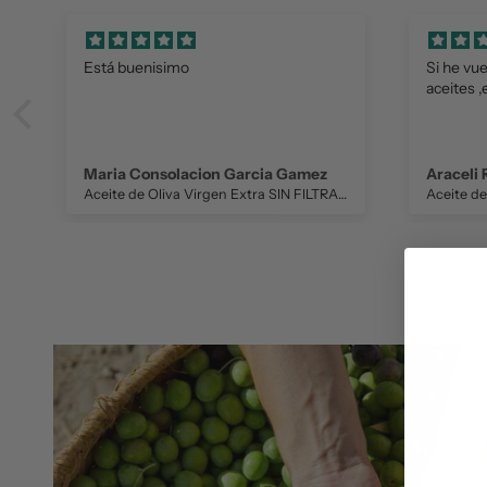
Está buenisimo
Si he vu
aceites ,
Maria Consolacion Garcia Gamez
Araceli
Aceite de Oliva Virgen Extra SIN FILTRAR 500 ml. NUESTRO