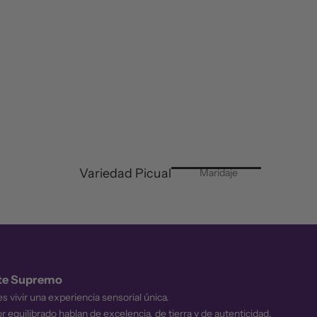
Variedad Picual
Maridaje
ite Supremo
s vivir una experiencia sensorial única.
r equilibrado hablan de excelencia, de tierra y de autenticidad.