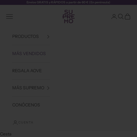
Ir al contenido
Envíos GRATIS y RÁPIDOS a partir de 60 € (En península)
Aceite Supremo
Abrir menú de navegación
Abrir página d
Abrir bús
Abrir 
PRODUCTOS
MÁS VENDIDOS
REGALA AOVE
MÁS SUPREMO
CONÓCENOS
CUENTA
Cesta