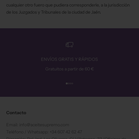
cualquier otro fuero que pudiera corresponderle, a la jurisdicción
de los Juzgados y Tribunales de la ciudad de Jaén.
ENVÍOS GRATIS Y RÁPIDOS
Gratuitos a partir de 60 €
Ir al artículo 1
Ir al artículo 2
Ir al artículo 3
Ir al artículo 4
Contacto
Email: info@aceitesupremo.com
Teléfono / Whatsapp: +34 607 42 62 47